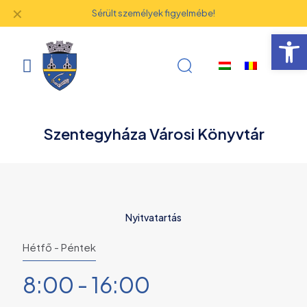
✕
Sérült személyek figyelmébe!
Eszk
Szentegyháza Városi Könyvtár
Nyitvatartás
Hétfő - Péntek
8:00 - 16:00