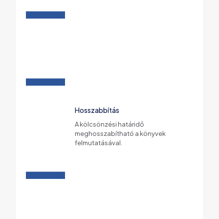
Hosszabbítás
A kölcsönzési határidő
meghosszabítható a könyvek
felmutatásával.