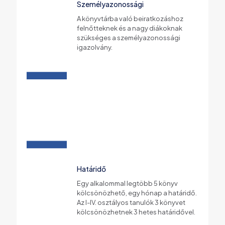
Személyazonossági
A könyvtárba való beiratkozáshoz
felnőtteknek és a nagy diákoknak
szükséges a személyazonossági
igazolvány.
Határidő
Egy alkalommal legtöbb 5 könyv
kölcsönözhető, egy hónap a határidő.
Az I-IV. osztályos tanulók 3 könyvet
kölcsönözhetnek 3 hetes határidővel.