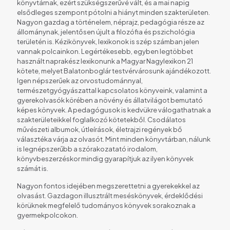
könyvtárnak, ezért szükségszerűvé vált, és a mai napig
elsődleges szempont pótolni a hiányt minden szakterületen.
Nagyon gazdag a történelem, néprajz, pedagógia része az
állománynak, jelentősen újult a filozófia és pszichológia
területén is. Kézikönyvek, lexikonok is szép számban jelen
vannak polcainkon. Legértékesebb, egyben legtöbbet
használt naprakész lexikonunk a Magyar Nagylexikon 21
kötete, melyet Balatonboglár testvérvárosunk ajándékozott.
Igen népszerűek az orvostudománnyal,
természetgyógyászattal kapcsolatos könyveink, valamint a
gyerekolvasók körében a növény és állatvilágot bemutató
képes könyvek. A pedagógusok is kedvükre válogathatnak a
szakterületeikkel foglalkozó kötetekből. Csodálatos
művészeti albumok, útleírások, életrajzi regények bő
választéka várja az olvasót. Mint minden könyvtárban, nálunk
is legnépszerűbb a szórakozatató irodalom,
könyvbeszerzéskor mindig gyarapítjuk az ilyen könyvek
számát is.
Nagyon fontos idejében megszerettetni a gyerekekkel az
olvasást. Gazdagon illusztrált meséskönyvek, érdeklődési
körüknek megfelelő tudományos könyvek sorakoznak a
gyermekpolcokon.