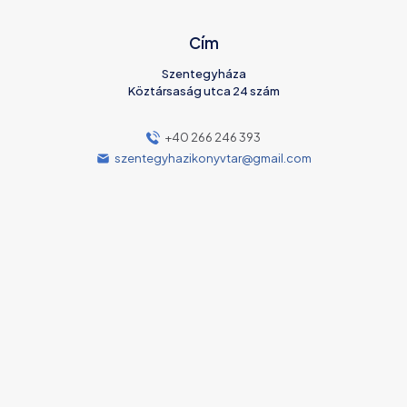
Cím
Szentegyháza
Köztársaság utca 24 szám
+40 266 246 393
szentegyhazikonyvtar@gmail.com