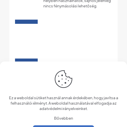
helyben használhatók, sajnos jelenleg
nincs fénymásolási lehetőség.
Bibliográfia
Szakdolgozatokhoz igényelhető
bibliográfia.
Ez a weboldal sütiket használ annak érdekében, hogy javítsa a
felhasználói élményt. A weboldal használatával elfogadja az
adatvédelmi irányelveinket
.
Bővebben