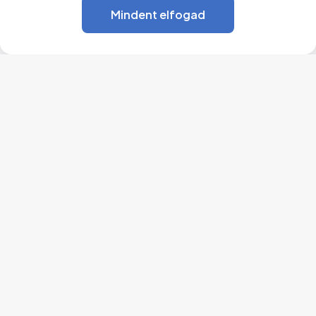
Mindent elfogad
Hétfő-Péntek
7:30-15:30
+40 266 246 634
Szentegyháza Polgármesteri Hivatala
535800 Szentegyháza
Öntők u. 20
Hargita megye
Tel/Fax:
+40 266 246 634
,
+40 266 246 635
,
+40 266 246
636
E-mail:
office@primariavlahita.ro