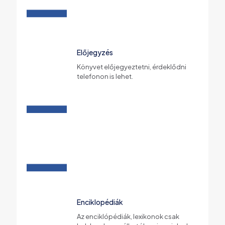
Előjegyzés
Könyvet előjegyeztetni, érdeklődni
telefonon is lehet.
Enciklopédiák
Az enciklópédiák, lexikonok csak