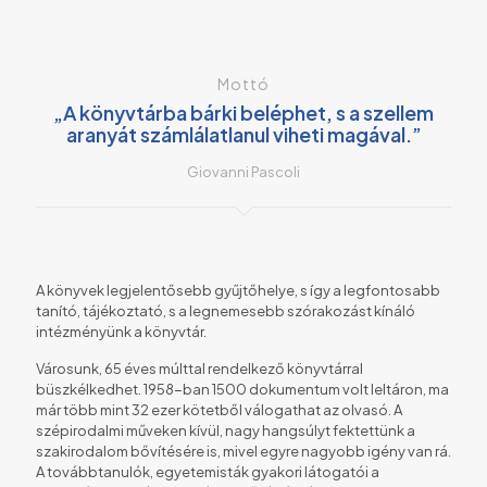
Mottó
„A könyvtárba bárki beléphet, s a szellem
aranyát számlálatlanul viheti magával.”
Giovanni Pascoli
A könyvek legjelentősebb gyűjtőhelye, s így a legfontosabb
tanító, tájékoztató, s a legnemesebb szórakozást kínáló
intézményünk a könyvtár.
Városunk, 65 éves múlttal rendelkező könyvtárral
büszkélkedhet. 1958-ban 1500 dokumentum volt leltáron, ma
már több mint 32 ezer kötetből válogathat az olvasó. A
szépirodalmi műveken kívül, nagy hangsúlyt fektettünk a
szakirodalom bővítésére is, mivel egyre nagyobb igény van rá.
A továbbtanulók, egyetemisták gyakori látogatói a