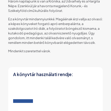
Három napilapunk is van a Krónika, az Udvarhely és a Hargita
Népe. Ezenkívül jár a havonta megjelenő Korunk,- és
Székelyföld című kultúrális folyóirat.
Ez a könyvtár mindannyiunkké. Magáénak érzi vallja az olvasó:
a képes könyveket forgató apró emberpalánta, a
szakdolgozatot író diák, a folyóiratot böngésző kismama, a
kutakodó pedagógus, az olvasniszerető nyugdíjas. Úgy
gondolom, itt mindenki talál kedvére való olvasmányt, s
remélem minden betérő könyvbarát elégedetten távozik.
Mindenkit szeretettel várok.
A könyvtár használati rendje: